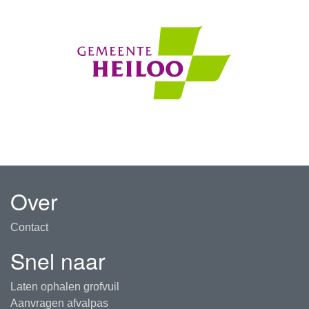
Over
Contact
Snel naar
Laten ophalen grofvuil
Aanvragen afvalpas